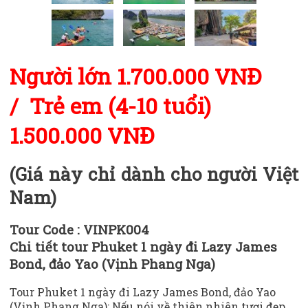
Người lớn 1.700.000 VNĐ
/
Trẻ em
(4-10 tuổi)
1
.500.000 VNĐ
(Giá này chỉ dành cho người Việt
Nam)
Tour Code : VINPK004
Chi tiết
tour Phuket 1 ngày đi Lazy James
Bond, đảo Yao (Vịnh Phang Nga)
T
our Phuket 1 ngày đi Lazy James Bond, đảo Yao
(Vịnh Phang Nga)
: Nếu nói về thiên nhiên tươi đẹp