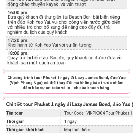
động chèo thuyền kayak và ván trượt
16:00 pm.
Đưa quý khách đi thư giãn tại Beach Bar- bãi biển riêng
trên đảo Koh Yao Yai, vui chơi công viên nước giữa biển
với nhiều trò chơi bổ sung để nâng cao đầy đủ trải
nghiệm du lịch của quý khách.
17:30 pm.
Khởi hành từ Koh Yao Yai với sự ấn tượng
18:00 pm.
Quay trở lại bến tàu. Sau đó, quý khách sẽ được đưa về
khách sạn một cách an toàn.
Chương trình
tour Phuket 1 ngày đi Lazy James Bond, đảo Yao
(Vịnh Phang Nga)
có thể thay đổi mà không báo trước nhằm
đảm bảo sự an toàn và lợi ích của khách hàng.
Chi tiết tour Phuket 1 ngày đi Lazy James Bond, đảo Yao
Tên tour
Tour Code : VINPK004 Tour Phuket 1
Thời gian
1 ngày
Thời gian khởi hành
Moị thời điểm