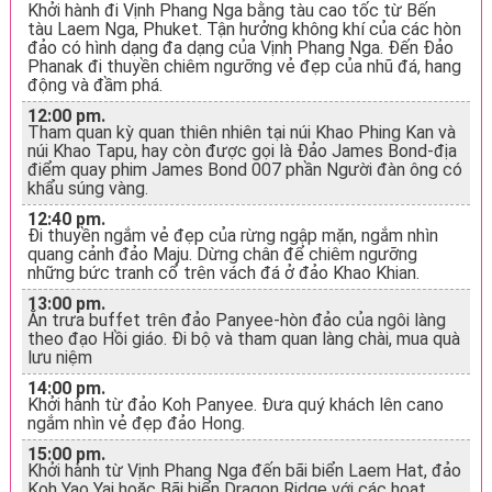
Khởi hành đi Vịnh Phang Nga bằng tàu cao tốc từ Bến
tàu Laem Nga, Phuket. Tận hưởng không khí của các hòn
đảo có hình dạng đa dạng của Vịnh Phang Nga. Đến Đảo
Phanak đi thuyền chiêm ngưỡng vẻ đẹp của nhũ đá, hang
động và đầm phá.
12:00 pm.
Tham quan kỳ quan thiên nhiên tại núi Khao Phing Kan và
núi Khao Tapu, hay còn được gọi là Đảo James Bond-địa
điểm quay phim James Bond 007 phần Người đàn ông có
khẩu súng vàng.
12:40 pm.
Đi thuyền ngắm vẻ đẹp của rừng ngập mặn, ngắm nhìn
quang cảnh đảo Maju. Dừng chân để chiêm ngưỡng
những bức tranh cổ trên vách đá ở đảo Khao Khian.
13:00 pm.
Ăn trưa buffet trên đảo Panyee-hòn đảo của ngôi làng
theo đạo Hồi giáo. Đi bộ và tham quan làng chài, mua quà
lưu niệm
14:00 pm.
Khởi hành từ đảo Koh Panyee. Đưa quý khách lên cano
ngắm nhìn vẻ đẹp đảo Hong.
15:00 pm.
Khởi hành từ Vịnh Phang Nga đến bãi biển Laem Hat, đảo
Koh Yao Yai hoặc Bãi biển Dragon Ridge với các hoạt