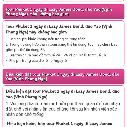
Tour Phuket 1 ngày đi Lazy James Bond, đảo Yao (Vịnh
Phang Nga) này không bao gồm
Tour Phuket 1 ngày đi Lazy James Bond, đảo Yao (Vịnh
Phang Nga) này không bao gồm
1. Các chi phí khác không nêu trong chương trình:
2. Trong trường hợp thanh toán bằng thẻ tín dụng, tour này chưa bao
gồm phí thẻ tín dụng 5%.
3. Giá trên chưa bao gồm thuế VAT 7% và phí khấu trừ thuế 3%.
4. Phụ phí trong các dịp lễ hội/ngày lễ
Điều kiện đặt tour Phuket 1 ngày đi Lazy James Bond, đảo
Yao (Vịnh Phang Nga)
Điều kiện đặt tour Phuket 1 ngày đi Lazy James Bond, đảo
Yao (Vịnh Phang Nga)
1. Vui lòng thanh toán một nửa phí tham quan để xác nhận
đặt chỗ với nhân viên của chúng tôi sau khi nhân viên xác
nhận còn chỗ trống
Điều kiện hoãn, hủy tour Phuket 1 ngày đi Lazy James