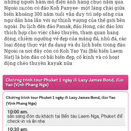
những người hâm mộ điện ảnh hàng chục năm qua.
Ngoài ra,còn có đảo Koh Panyee- một làng chài giữa
biển khoảng 300 năm tuổi vẫn duy trì nếp sống của
ngư dân hòa lẫn với sự thịnh vượng của thế giới bên
ngoài. Du lịch đến đảo Panak, đảo Hong, các đảo lớn
thích hợp cho việc chèo thuyền, tham quan hang
động, chiêm ngưỡng vẻ đẹp của măng đá, nhũ đá, các
loại động thực vật đa dạng và du lịch biển trong đảo.
Ngoài ra nơi đây còn có Koh Yao Yai (Bãi biển Laem
Hat) là hòn đảo có bãi biển đẹp, cổ kính và có hoạt
động chèo thuyền kayak nữa
Chương trình tour Phuket 1 ngày đi Lazy James Bond, đảo
Yao (Vịnh Phang Nga)
Chương trình tour Phuket 1 ngày đi Lazy James Bond, đảo Yao
(Vịnh Phang Nga)
10:00 am.
sẵn sàng đón du khách tại Bến tàu Laem Nga, Phuket để
check-in và ăn nhẹ.
10:30 am.