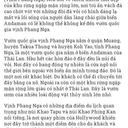
của khu rừng ngập mặn rộng lớn, nơi trú ẩn vách đá
cao chót vót với những đồi đá vôi có hình dáng lạ
mắt và lối sống của người dân làng chài giữa biển
Andaman có lẽ không thể không kể đến vườn quốc
gia vịnh Phang Nga.
Vườn quốc gia vịnh Phang Nga nằm ở quận Muang,
huyện Takua Thung và huyện Koh Yao, tỉnh Phang
Nga, là một vườn quốc gia nằm ở biển Andaman của
Thái Lan. Hầu hết các hòn đảo ở đây đều là núi đá
vôi. Nơi đây có hang động tự nhiên là cửa ngõ nối
thế giới bên ngoài với biển ẩn mình trong đảo. Đó là
một nơi rất khác biệt. Du khách có thể di chuyển tới
đây bằng ca nô. Ngoài ra còn có một khu rừng ngập
mặn rộng lớn giàu có nhất ở Thái Lan. Đây là vườn
ươm của nhiều loài động vật thủy sinh lớn nhỏ.
Vịnh Phang Nga có những địa điểm du lịch quan
trọng như núi Khao Tapu và núi Khao Phing Kan
nổi tiếng, là nơi quay phim của Hollywood khiến
nơi đây trở thành một điểm đến cho du khách và