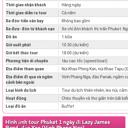
Thời gian nhận khách
Hàng ngày
Thời gian diễn ra tour
Cả năm
Xe đón-tiễn sân bay
Không bao gồm
Xe đưa- đón từ khách sạn
Xe chỉ đón khách thị trấn Phuket. Ng
Đồ ăn
1 bữa
Giờ xuất phát
10.30 (dự kiến)
Giờ kết thúc tour
18.00 (dự kiến)
Phương tiện di chuyển
tàu cao tốc (speed boat)
Địa điểm tham quan
Núi Khao Phing Kan, núi Khao Tapu 
Địa điểm đi qua và ngắm
Vịnh Phang Nga, đảo Panak, ngắm c
cảnh bên ngoài
Loại hình du lịch
Tour du lịch thiên nhiên, leo núi, cắm 
Hoạt động
Chèo thuyền và thư giãn trên bãi biể
Loại đồ ăn
Buffet
Hình ảnh tour Phuket 1 ngày đi Lazy James
Bond, đảo Yao (Vịnh Phang Nga)