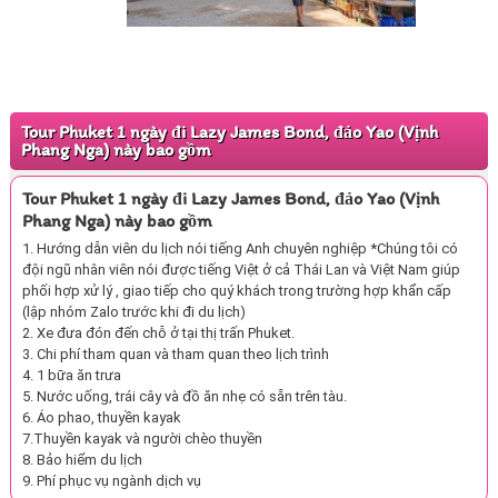
Tour Phuket 1 ngày đi Lazy James Bond, đảo Yao (Vịnh
Phang Nga) này bao gồm
Tour Phuket 1 ngày đi Lazy James Bond, đảo Yao (Vịnh
Phang Nga) này bao gồm
1.
Hướng dẫn viên du lịch nói tiếng Anh chuyên nghiệp *Chúng tôi có
đội ngũ nhân viên nói được tiếng Việt ở cả Thái Lan và Việt Nam giúp
phối hợp xử lý , giao tiếp cho quý khách trong trường hợp khẩn cấp
(lập nhóm Zalo trước khi đi du lịch)
2. Xe đưa đón đến chỗ ở tại thị trấn Phuket.
3. Chi phí tham quan và tham quan theo lịch trình
4. 1 bữa ăn trưa
5. Nước uống, trái cây và đồ ăn nhẹ có sẵn trên tàu.
6. Áo phao, thuyền kayak
7.Thuyền kayak và người chèo thuyền
8. Bảo hiểm du lịch
9. Phí phục vụ ngành dịch vụ