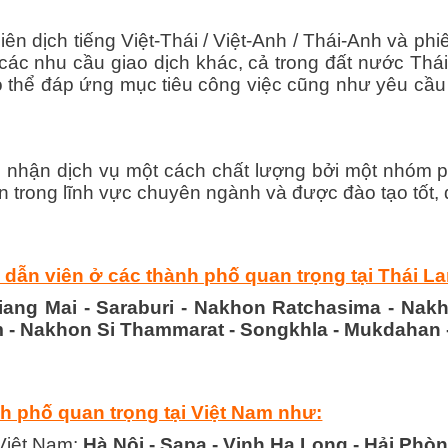
ên dịch tiếng Việt-Thái / Việt-Anh / Thái-Anh và p
c nhu cầu giao dịch khác, cả trong đất nước Thái L
có thể đáp ứng mục tiêu công việc cũng như yêu cầ
ợc nhận dịch vụ một cách chất lượng bởi một nhóm 
ôn trong lĩnh vực chuyên ngành và được đào tạo tốt, 
dẫn viên ở các thành phố quan trọng tại Thái L
hiang Mai - Saraburi - Nakhon Ratchasima - Na
m - Nakhon Si Thammarat - Songkhla - Mukdahan
h phố quan trọng tại Việt Nam như:
 Việt Nam:
Hà Nội - Sapa - Vịnh Hạ Long - Hải Phòng