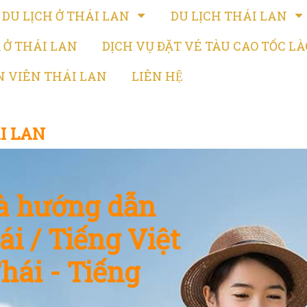
DU LỊCH Ở THÁI LAN
DU LỊCH THÁI LAN
̉ Ở THÁI LAN
DỊCH VỤ ĐẶT VÉ TÀU CAO TỐC LA
N VIÊN THÁI LAN
LIÊN HỆ
́I LAN
và hướng dẫn
ái / Tiếng Việt
hái - Tiếng