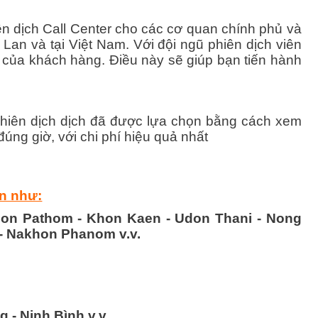
hiên dịch Call Center cho các cơ quan chính phủ và
an và tại Việt Nam. Với đội ngũ phiên dịch viên
u của khách hàng. Điều này sẽ giúp bạn tiến hành
phiên dịch dịch đã được lựa chọn bằng cách xem
đúng giờ, với chi phí hiệu quả nhất
an như:
khon Pathom - Khon Kaen - Udon Thani - Nong
 - Nakhon Phanom v.v.
 - Ninh Bình v.v.