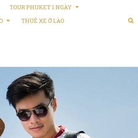
TOUR PHUKET 1 NGÀY
̀O
THUÊ XE Ở LÀO